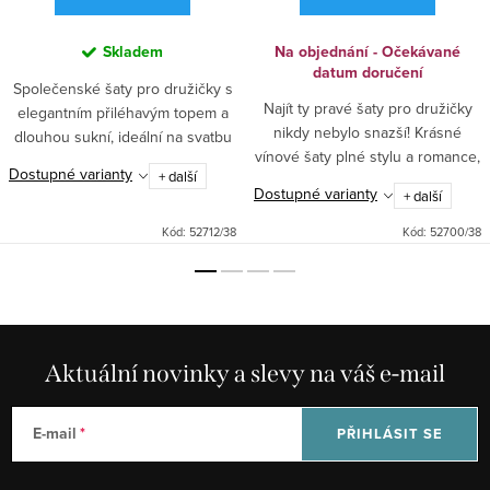
Skladem
Na objednání - Očekávané
datum doručení
Společenské šaty pro družičky s
Najít ty pravé šaty pro družičky
elegantním přiléhavým topem a
nikdy nebylo snazší! Krásné
dlouhou sukní, ideální na svatbu
vínové šaty plné stylu a romance,
či jinou slavnostní příležitost.
Dostupné varianty
+ další
které ozdobí každou svatbu.
Stylový výstřih do V, odhalená
Dostupné varianty
+ další
Staňte se hvězdou dne v těchto
záda a úzká...
okouzlujících kouscích!
Kód:
52712/38
Kód:
52700/38
Aktuální novinky a slevy na váš e-mail
E-mail
PŘIHLÁSIT SE