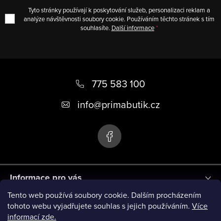
Tyto stránky používají k poskytování služeb, personalizaci reklam a
analýze návštěvnosti soubory cookie. Používáním těchto stránek s tím
souhlasíte.
Další informace
Z
á
775 583 100
p
info
@
primabutik.cz
a
t
í
Informace pro vás
Tento web používá soubory cookie. Dalším procházením
Blog
tohoto webu vyjadřujete souhlas s jejich používáním.
Více
informací zde.