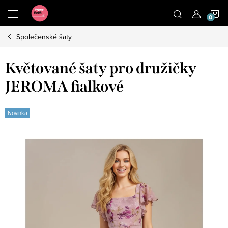
Přejít
N
na
obsah
Společenské šaty
K
Květované šaty pro družičky
JEROMA fialkové
Novinka