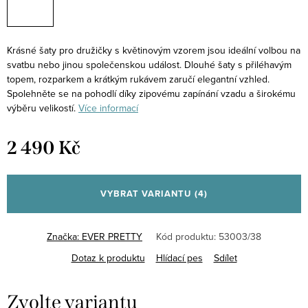
Krásné šaty pro družičky s květinovým vzorem jsou ideální volbou na
svatbu nebo jinou společenskou událost. Dlouhé šaty s přiléhavým
topem, rozparkem a krátkým rukávem zaručí elegantní vzhled.
Spolehněte se na pohodlí díky zipovému zapínání vzadu a širokému
výběru velikostí.
Více informací
2 490 Kč
Měrná
cena:
VYBRAT VARIANTU
(4)
Značka:
EVER PRETTY
Kód produktu:
53003/38
Dotaz k produktu
Hlídací pes
Sdílet