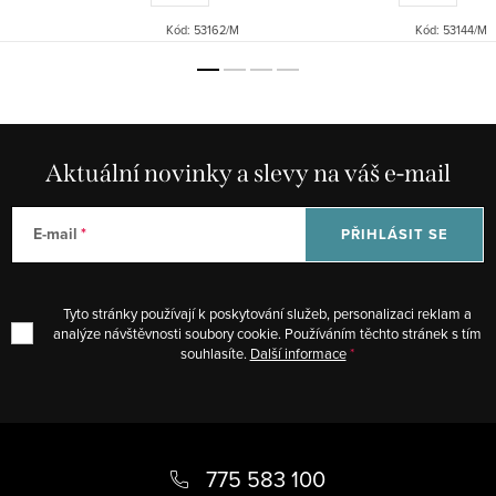
Okouzlí vás korzetovým
řasený top s nastavitelnými
zdobeným topem, dlouhou...
ramínky, rozparek na...
Kód:
53162/M
Kód:
53144/M
Aktuální novinky a slevy na váš e-mail
E-mail
PŘIHLÁSIT SE
Tyto stránky používají k poskytování služeb, personalizaci reklam a
analýze návštěvnosti soubory cookie. Používáním těchto stránek s tím
souhlasíte.
Další informace
Z
á
775 583 100