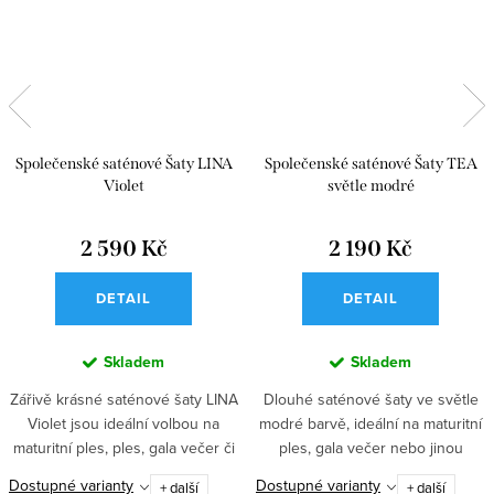
Společenské saténové Šaty LINA
Společenské saténové Šaty TEA
Violet
světle modré
2 590 Kč
2 190 Kč
DETAIL
DETAIL
Skladem
Skladem
Zářivě krásné saténové šaty LINA
Dlouhé saténové šaty ve světle
Violet jsou ideální volbou na
modré barvě, ideální na maturitní
maturitní ples, ples, gala večer či
ples, gala večer nebo jinou
jinou společenskou událost.
společenskou událost. Korzetový
Dostupné varianty
Dostupné varianty
+ další
+ další