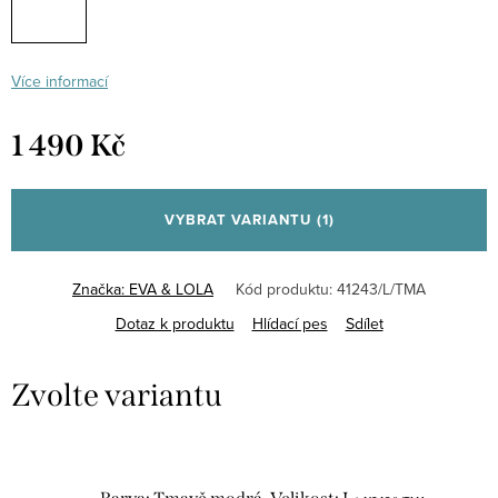
Více informací
1 490 Kč
Měrná
cena:
VYBRAT VARIANTU
(1)
Značka:
EVA & LOLA
Kód produktu:
41243/L/TMA
Dotaz k produktu
Hlídací pes
Sdílet