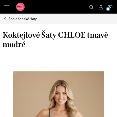
Přejít
N
na
obsah
Společenské šaty
K
Koktejlové Šaty CHLOE tmavě
modré