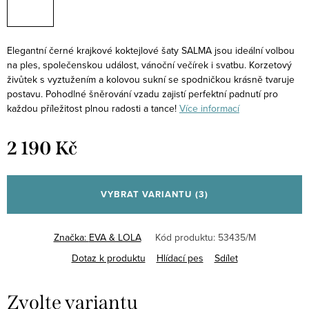
Elegantní černé krajkové koktejlové šaty SALMA jsou ideální volbou
na ples, společenskou událost, vánoční večírek i svatbu. Korzetový
živůtek s vyztužením a kolovou sukní se spodničkou krásně tvaruje
postavu. Pohodlné šněrování vzadu zajistí perfektní padnutí pro
každou příležitost plnou radosti a tance!
Více informací
2 190 Kč
Měrná
cena:
VYBRAT VARIANTU
(3)
Značka:
EVA & LOLA
Kód produktu:
53435/M
Dotaz k produktu
Hlídací pes
Sdílet