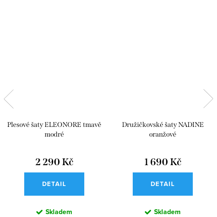
Plesové šaty ELEONORE tmavě
Družičkovské šaty NADINE
modré
oranžové
2 290 Kč
1 690 Kč
DETAIL
DETAIL
Skladem
Skladem