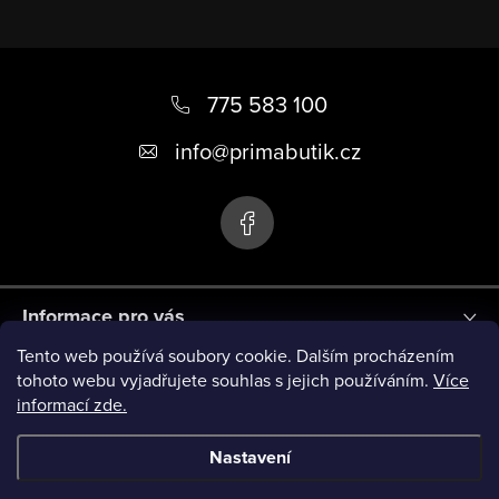
Z
á
775 583 100
p
info
@
primabutik.cz
a
t
í
Informace pro vás
Tento web používá soubory cookie. Dalším procházením
Blog
tohoto webu vyjadřujete souhlas s jejich používáním.
Více
informací zde.
Novinky
Nastavení