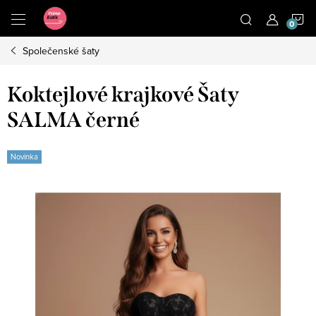
Přejít
N
na
obsah
Společenské šaty
K
Koktejlové krajkové Šaty
SALMA černé
Novinka