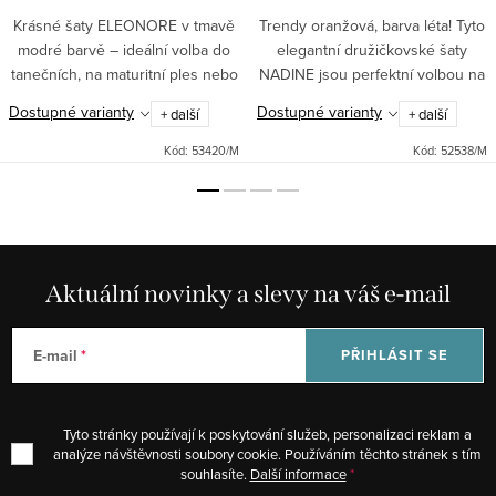
Krásné šaty ELEONORE v tmavě
Trendy oranžová, barva léta! Tyto
modré barvě – ideální volba do
elegantní družičkovské šaty
tanečních, na maturitní ples nebo
NADINE jsou perfektní volbou na
jakoukoliv společenskou událost.
svatbu, do tanečních nebo na
Dostupné varianty
Dostupné varianty
+ další
+ další
Dlouhá nadýchaná sukně se
zahradní párty. Dlouhá splývavá
spodničkou a korzetový...
sukně a přiléhavý...
Kód:
53420/M
Kód:
52538/M
Aktuální novinky a slevy na váš e-mail
E-mail
PŘIHLÁSIT SE
Tyto stránky používají k poskytování služeb, personalizaci reklam a
analýze návštěvnosti soubory cookie. Používáním těchto stránek s tím
souhlasíte.
Další informace