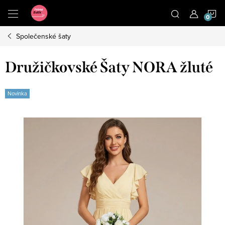
Přejít
N
na
obsah
Společenské šaty
K
Družičkovské Šaty NORA žluté
Novinka