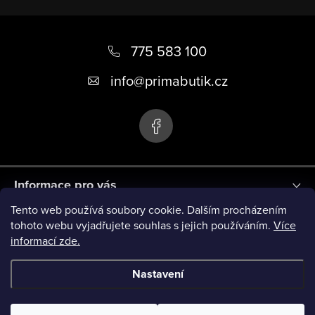
Z
á
775 583 100
p
info
@
primabutik.cz
a
t
í
Informace pro vás
Tento web používá soubory cookie. Dalším procházením
Blog
tohoto webu vyjadřujete souhlas s jejich používáním.
Více
informací zde.
Novinky
Nastavení
Copyright 2026
PRIMA BUTIK
. Všechna práva vyhrazena.