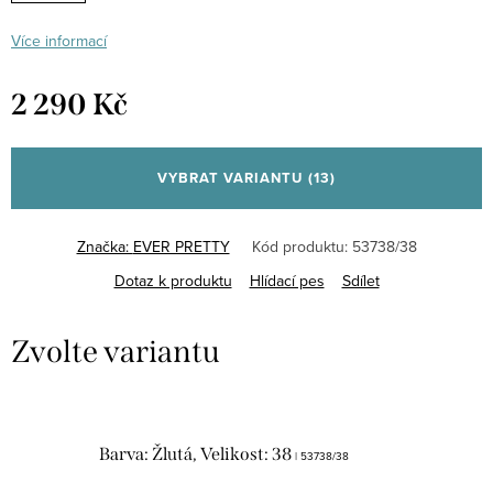
Více informací
2 290 Kč
Měrná
cena:
VYBRAT VARIANTU
(13)
Značka:
EVER PRETTY
Kód produktu:
53738/38
Dotaz k produktu
Hlídací pes
Sdílet
Barva: Žlutá, Velikost: 38
| 53738/38