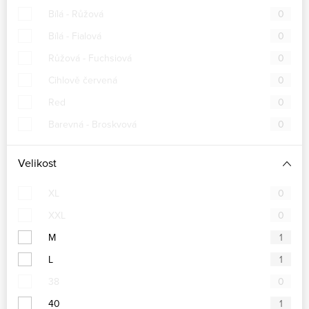
Bílá - Růžová
0
Bílá - Fialová
0
Růžová - Fuchsiová
0
Cihlově červená
0
Red
0
Barevná - Broskvová
0
Velikost
XL
0
XXL
0
M
1
L
1
38
0
40
1