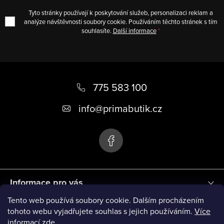
r
Tyto stránky používají k poskytování služeb, personalizaci reklam a
v
analýze návštěvnosti soubory cookie. Používáním těchto stránek s tím
souhlasíte.
Další informace
k
y
v
Z
ý
á
775 583 100
p
i
p
info
@
primabutik.cz
s
a
u
t
í
Informace pro vás
Tento web používá soubory cookie. Dalším procházením
Blog
tohoto webu vyjadřujete souhlas s jejich používáním.
Více
informací zde.