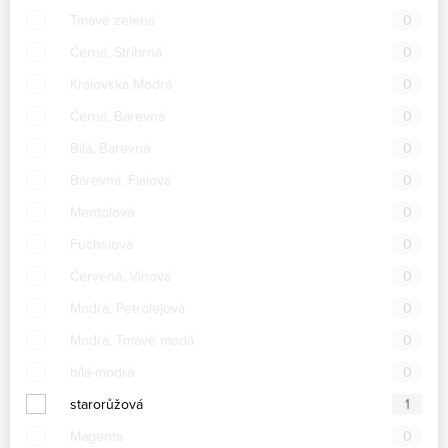
Tmavě zelená
0
Černá, Stříbrná
0
Královská Modrá
0
Černá, Barevná
0
Bílá, Barevná
0
Barevná, Fialová
0
Mentolová
0
Fuchsiová
0
Červená, Vínová
0
Modrá, Petrolejová
0
Modrá, Tmavě modá
0
bílá-modrá
0
starorůžová
1
Magenta
0