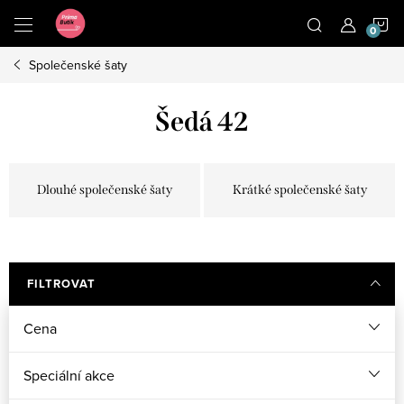
Přejít
N
na
obsah
Společenské šaty
K
Šedá 42
Dlouhé společenské šaty
Krátké společenské šaty
FILTROVAT
Cena
Speciální akce