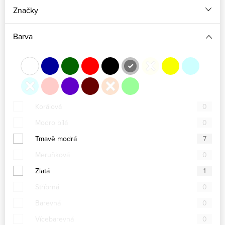
Značky
Barva
Korálová
0
Modro bílá
0
Tmavě modrá
7
Meruňková
0
Zlatá
1
Stříbrná
0
Barevná
0
Vícebarevná
0