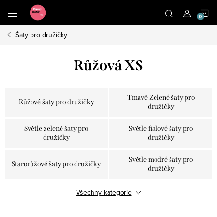
Přejít
N
na
obsah
Šaty pro družičky
K
Růžová XS
Tmavě Zelené šaty pro
Růžové šaty pro družičky
družičky
Světle zelené šaty pro
Světle fialové šaty pro
družičky
družičky
Světle modré šaty pro
Starorůžové šaty pro družičky
družičky
Šaty pro družičky olivově
Všechny kategorie
Vínové šaty pro družičky
zelené