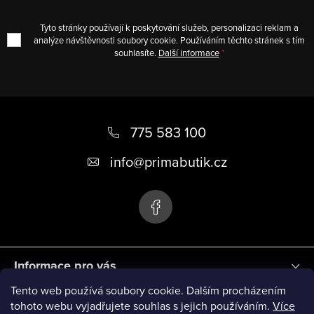
Tyto stránky používají k poskytování služeb, personalizaci reklam a
analýze návštěvnosti soubory cookie. Používáním těchto stránek s tím
souhlasíte.
Další informace
Z
á
775 583 100
p
info
@
primabutik.cz
a
t
í
Informace pro vás
Tento web používá soubory cookie. Dalším procházením
Blog
tohoto webu vyjadřujete souhlas s jejich používáním.
Více