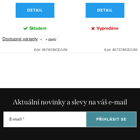
DETAIL
DETAIL
Skladem
Vyprodáno
Dostupné varianty
+ další
Kód:
46740/MOD/UNI
Kód:
46737/MOD/UNI
O
v
l
á
d
Aktuální novinky a slevy na váš e-mail
a
c
E-mail
PŘIHLÁSIT SE
í
p
r