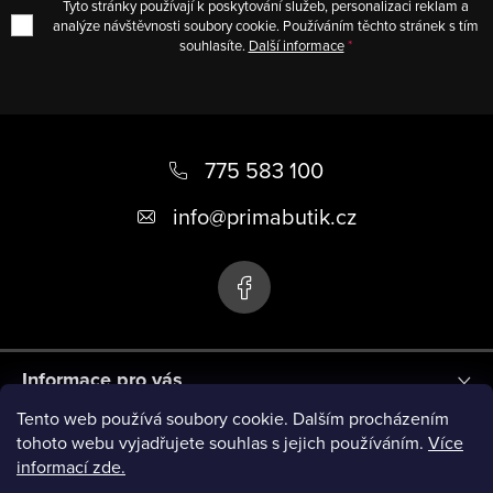
Tyto stránky používají k poskytování služeb, personalizaci reklam a
v
analýze návštěvnosti soubory cookie. Používáním těchto stránek s tím
souhlasíte.
Další informace
k
y
v
Z
ý
á
775 583 100
p
i
p
info
@
primabutik.cz
s
a
u
t
í
Informace pro vás
Tento web používá soubory cookie. Dalším procházením
Blog
tohoto webu vyjadřujete souhlas s jejich používáním.
Více
informací zde.