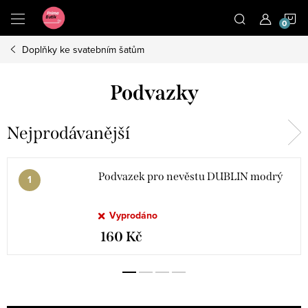
Přejít
N
na
obsah
Doplňky ke svatebním šatům
K
Podvazky
Nejprodávanější
Podvazek pro nevěstu DUBLIN modrý
Vyprodáno
160 Kč