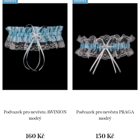
Novinka
Novinka
Podvazek pro nevěstu AWINION
Podvazek pro nevěstu PRAGA
modrý
modrý
160 Kč
150 Kč