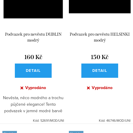
ů
t
ů
Podvazek pro nevěstu DUBLIN
Podvazek pro nevěstu HELSINKI
modrý
modrý
160 Kč
150 Kč
DETAIL
DETAIL
Vyprodáno
Vyprodáno
Nevěsta, něco modrého a trochu
půjčené elegance! Tento
podvazek v jemné modré barvě
je dokonalým doplňkem pro váš
Kód:
52691/MOD/UNI
Kód:
46746/MOD/UNI
svatební den. Přineste tradici i
styl do svého outfitu s tímto...