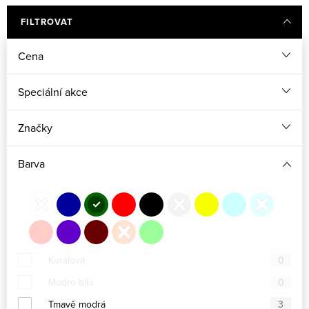
Červené šaty pro družičky
Fuchsiové šaty pro družičky
FILTROVAT
Cena
Žluté šaty pro družičky
Speciální akce
Značky
Barva
Korálová
0
Modro bílá
0
Tmavě modrá
3