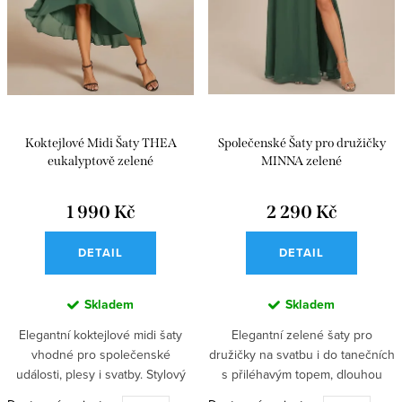
t
k
ů
t
ů
Koktejlové Midi Šaty THEA
Společenské Šaty pro družičky
eukalyptově zelené
MINNA zelené
1 990 Kč
2 290 Kč
DETAIL
DETAIL
Skladem
Skladem
Elegantní koktejlové midi šaty
Elegantní zelené šaty pro
vhodné pro společenské
družičky na svatbu i do tanečních
události, plesy i svatby. Stylový
s přiléhavým topem, dlouhou
zelený odstín vynikne také na
sukní a ozdobným šněrováním.