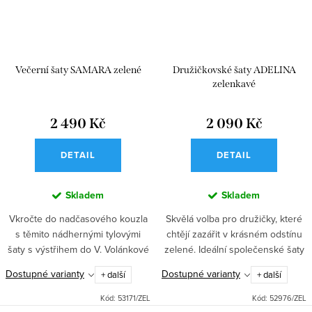
Večerní šaty SAMARA zelené
Družičkovské šaty ADELINA
zelenkavé
2 490 Kč
2 090 Kč
DETAIL
DETAIL
Skladem
Skladem
Vkročte do nadčasového kouzla
Skvělá volba pro družičky, které
s těmito nádhernými tylovými
chtějí zazářit v krásném odstínu
šaty s výstřihem do V. Volánkové
zelené. Ideální společenské šaty
rukávy dodávají nádech
na ples, svatbu i další události.
Dostupné varianty
Dostupné varianty
+ další
+ další
romantiky, zatímco áčkový střih
Elegantní střih s přiléhavým
lichotí každé postavě....
topem a dlouhou...
Kód:
53171/ZEL
Kód:
52976/ZEL