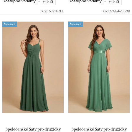
Dostupné varianty
Dostupné varianty
+ další
+ další
zahradní párty. Skvělá volba pro
Vyztužená hrudní část, úzká
každou slavnostní...
ramínka a praktické zipové...
Kód:
53914/ZEL
Kód:
53884/ZEL/38
Novinka
Novinka
Společenské Šaty pro družičky
Společenské Šaty pro družičky