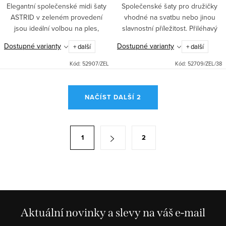
Elegantní společenské midi šaty
Společenské šaty pro družičky
ASTRID v zeleném provedení
vhodné na svatbu nebo jinou
jsou ideální volbou na ples,
slavnostní příležitost. Přiléhavý
svatbu i zahradní párty. Přiléhavý
top s výstřihem do V, dlouhá
Dostupné varianty
Dostupné varianty
+ další
+ další
top s výstřihem do V a dlouhé
sukně a odhalená záda. Elegantní
rukávy zajišťují pohodlí...
střih se zipovým...
Kód:
52907/ZEL
Kód:
52709/ZEL/38
O
NAČÍST DALŠÍ 2
v
l
á
S
1
2
d
t
a
r
c
á
í
n
p
k
r
Aktuální novinky a slevy na váš e-mail
o
v