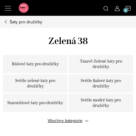
Přejít
N
na
obsah
Šaty pro družičky
K
Zelená 38
Tmavě Zelené šaty pro
Růžové šaty pro družičky
družičky
Světle zelené šaty pro
Světle fialové šaty pro
družičky
družičky
Světle modré šaty pro
Starorůžové šaty pro družičky
družičky
Šaty pro družičky olivově
Všechny kategorie
Vínové šaty pro družičky
zelené