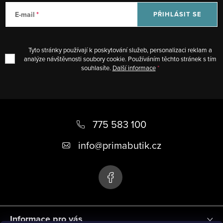
v
k
á
E-mail
PŘIHLÁSIT SE
y
n
v
í
ý
Tyto stránky používají k poskytování služeb, personalizaci reklam a
p
analýze návštěvnosti soubory cookie. Používáním těchto stránek s tím
souhlasíte.
Další informace
i
s
u
Z
á
775 583 100
p
info
@
primabutik.cz
a
t
í
Informace pro vás