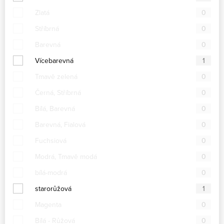
Zlatá
0
Stříbrná
0
Barevná
0
Vícebarevná
1
Tmavě zelená
0
Černá, Stříbrná
0
Bílá, Barevná
0
Barevná, Fialová
0
Fuchsiová
0
Modrá, Tmavě modá
0
bílá-modrá
0
starorůžová
1
Magenta
0
Bílá - Růžová
0