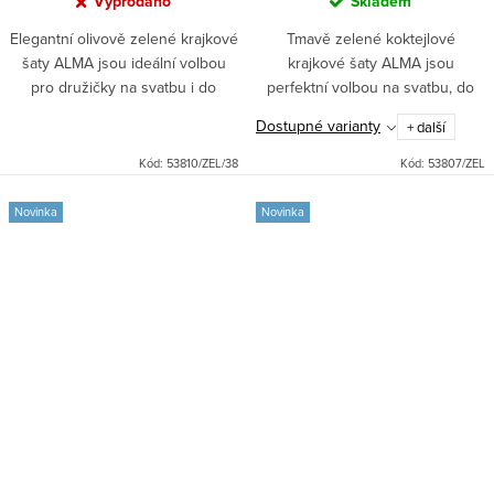
Vyprodáno
Skladem
Elegantní olivově zelené krajkové
Tmavě zelené koktejlové
šaty ALMA jsou ideální volbou
krajkové šaty ALMA jsou
pro družičky na svatbu i do
perfektní volbou na svatbu, do
tanečních. Midi střih s kolovou
tanečních i do divadla. Midi střih s
Dostupné varianty
+ další
sukní a vyztuženým živůtkem
kolovou sukní a vyztuženým
zaručí pohodlí a styl na...
živůtkem vykouzlí elegantní...
Kód:
53810/ZEL/38
Kód:
53807/ZEL
Novinka
Novinka