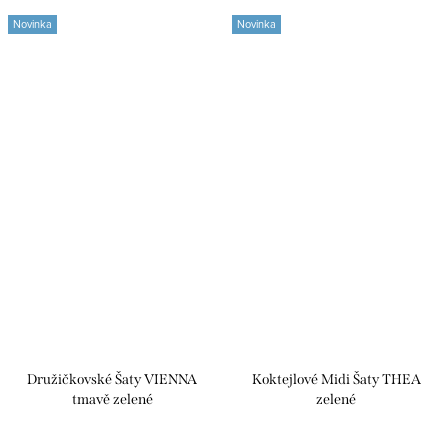
Novinka
Novinka
Družičkovské Šaty VIENNA
Koktejlové Midi Šaty THEA
tmavě zelené
zelené