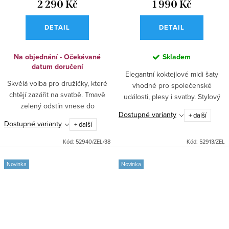
2 290 Kč
1 990 Kč
DETAIL
DETAIL
Na objednání - Očekávané
Skladem
datum doručení
Elegantní koktejlové midi šaty
Skvělá volba pro družičky, které
vhodné pro společenské
chtějí zazářit na svatbě. Tmavě
události, plesy i svatby. Stylový
zelený odstín vnese do
zelený odstín vynikne také na
Dostupné varianty
+ další
slavnostního dne špetku
zahradní párty. Skvělá volba pro
Dostupné varianty
+ další
romantiky a elegance. Oslňte v
každou slavnostní...
hravém stylu, který podtrhne...
Kód:
52940/ZEL/38
Kód:
52913/ZEL
Novinka
Novinka