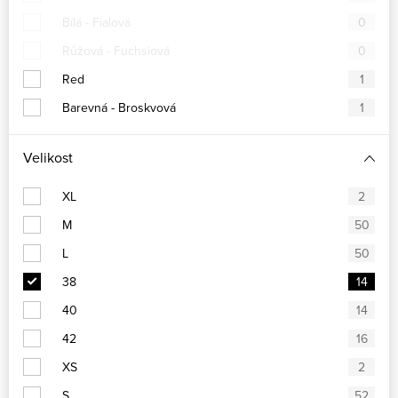
Bílá - Fialová
0
Růžová - Fuchsiová
0
Red
1
Barevná - Broskvová
1
Velikost
XL
2
M
50
L
50
38
14
40
14
42
16
XS
2
S
52