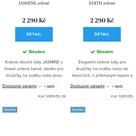
JASMINE zelené
EDITH zelené
2 290 Kč
2 290 Kč
DETAIL
DETAIL
Skladem
Skladem
Krásné dlouhé šaty JASMINE v
Elegantní zelené šaty pro
tmavě zelené barvě, ideální pro
družičky na svatbu nebo do
družičky na svatbu nebo jinou
tanečních, s přiléhavým topem a
společenskou událost. Přiléhavý
empírovým pasem. Dlouhá sukně
Dostupné varianty
Dostupné varianty
+ další
+ další
top s vyztuženým výstřihem a
jemně splývá, hrudní část je
ozdobným šněrováním vzadu...
vyztužená pro dokonalý tvar....
Kód:
53819/ZEL/38
Kód:
53813/ZEL
Novinka
Novinka