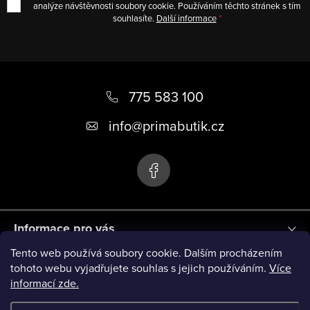
analýze návštěvnosti soubory cookie. Používáním těchto stránek s tím
souhlasíte.
Další informace
Z
á
775 583 100
p
info
@
primabutik.cz
a
t
í
Informace pro vás
Tento web používá soubory cookie. Dalším procházením
Blog
tohoto webu vyjadřujete souhlas s jejich používáním.
Více
informací zde.
Novinky