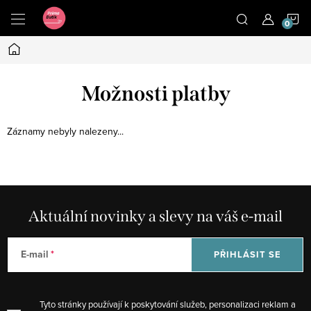
Přejít
N
na
obsah
Domů
K
Možnosti platby
Záznamy nebyly nalezeny...
Aktuální novinky a slevy na váš e-mail
E-mail
PŘIHLÁSIT SE
Tyto stránky používají k poskytování služeb, personalizaci reklam a