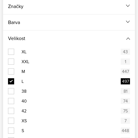
Značky
Barva
Velikost
XL
43
XXL
1
M
447
L
497
38
81
40
74
42
75
XS
7
S
448