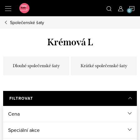
Přejít
N
na
obsah
Společenské šaty
K
Krémová L
Dlouhé společenské šaty
Krátké společenské šaty
FILTROVAT
Cena
Speciální akce