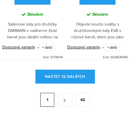
Skladem
Skladem
Saténové šaty pro družičky
Objevte kouzlo svatby s
DAMIANN v nádherné žluté
družičkovskými šaty EVA v
barvě jsou ideální volbou na
růžové barvě, které jsou jako
svatbu, do tanečních i na ples.
stvořené pro tanec a ples.
Dostupné varianty
Dostupné varianty
+ další
+ další
Dlouhá sukně, rozparek a
Krajkový top dodává šatům
pohodlné zapínání vzadu zipem
romantický vzhled, zatímco lehká
Kód:
53780/M
Kód:
50285/M/RB
a...
šifónová...
O
NAČÍST 12 DALŠÍCH
v
l
á
S
1
42
d
t
a
r
c
á
í
n