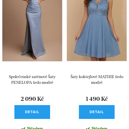
o
r
d
o
u
d
k
u
t
k
ů
t
ů
Společenské saténové Šaty
Šaty koktejlové MATHIE šedo
PENELOPA šedo modré
modré
2 090 Kč
1 490 Kč
DETAIL
DETAIL
Skladem
Skladem