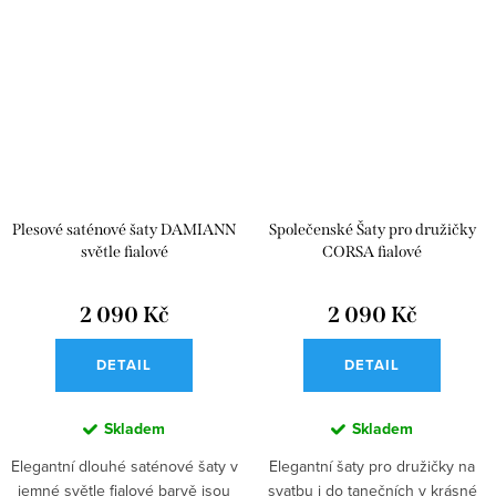
Plesové saténové šaty DAMIANN
Společenské Šaty pro družičky
světle fialové
CORSA fialové
2 090 Kč
2 090 Kč
DETAIL
DETAIL
Skladem
Skladem
Elegantní dlouhé saténové šaty v
Elegantní šaty pro družičky na
jemné světle fialové barvě jsou
svatbu i do tanečních v krásné