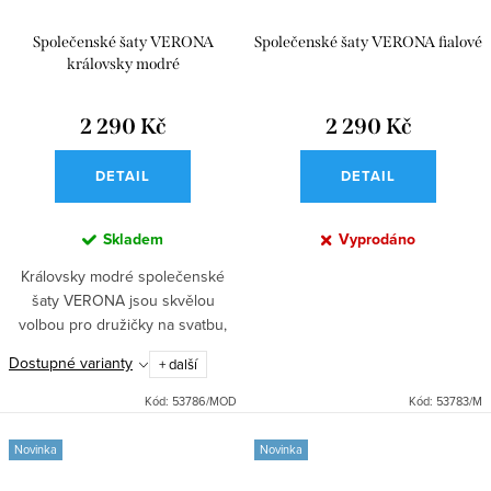
Společenské šaty VERONA
Společenské šaty VERONA fialové
královsky modré
2 290 Kč
2 290 Kč
DETAIL
DETAIL
Skladem
Vyprodáno
Královsky modré společenské
šaty VERONA jsou skvělou
volbou pro družičky na svatbu,
taneční, ples i další slavnostní
Dostupné varianty
+ další
příležitosti. Dlouhé saténové šaty
s přiléhavým střihem,...
Kód:
53786/MOD
Kód:
53783/M
Novinka
Novinka