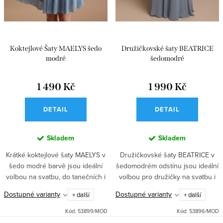
Koktejlové Šaty MAELYS šedo
Družičkovské šaty BEATRICE
modré
šedomodré
1 490 Kč
1 990 Kč
DETAIL
DETAIL
Skladem
Skladem
Krátké koktejlové šaty MAELYS v
Družičkovské šaty BEATRICE v
šedo modré barvě jsou ideální
šedomodrém odstínu jsou ideální
volbou na svatbu, do tanečních i
volbou pro družičky na svatbu i
do divadla. Krajkový živůtek,
do tanečních. Mají elegantní
Dostupné varianty
Dostupné varianty
+ další
+ další
kolová sukně se spodničkou a
výstřih s odhalenými rameny,
vyztužená hrudní část...
jemná nastavitelná ramínka...
Kód:
53899/MOD
Kód:
53896/MOD