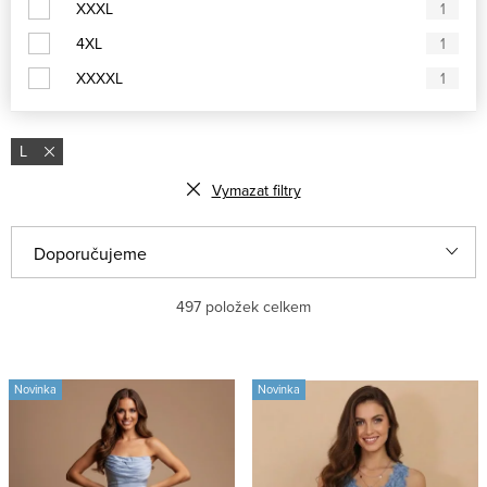
XXXL
1
4XL
1
XXXXL
1
L
Vymazat filtry
V
Ř
Doporučujeme
ý
a
Nejlevnější
497
položek celkem
p
z
i
e
Nejdražší
s
n
Novinka
Novinka
Nejprodávanější
p
í
r
p
Abecedně