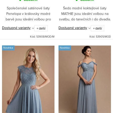
Společenské saténové šaty
Šedo modré koktejlové šaty
Penelopa v královsky modré
MATHIE jsou ideální volbou na
barvě jsou ideální volbou pro
svatbu, do tanečních i do divadla.
plesovou sezónu díky svému
Přiléhavý top s vyztuženým
Dostupné varianty
Dostupné varianty
+ další
+ další
elegantnímu korzetovému topu a
výstřihem a kolová sukně se
dlouhé sukni s rozparkem.
spodničkou zaručí elegantní...
Kód:
53908/MOD/M
Kód:
53905/MOD
Vyztužená...
Novinka
Novinka