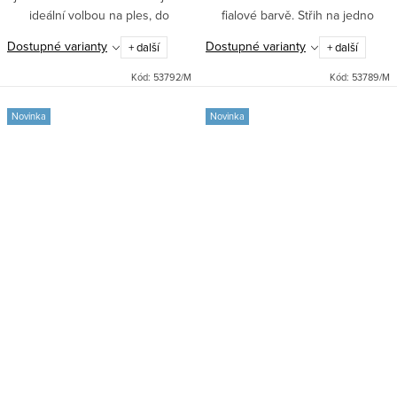
ideální volbou na ples, do
fialové barvě. Střih na jedno
tanečních i jako šaty pro družičky
rameno, dlouhá sukně se
Dostupné varianty
Dostupné varianty
+ další
+ další
na svatbu. Pohodlné zapínání
spodničkou a stylový rozparek.
vzadu na zip a...
Pohodlné zapínání na boční...
Kód:
53792/M
Kód:
53789/M
Novinka
Novinka