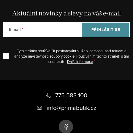
p
k
r
Aktuální novinky a slevy na váš e-mail
o
v
v
k
á
E-mail
PŘIHLÁSIT SE
y
n
v
í
ý
Tyto stránky používají k poskytování služeb, personalizaci reklam a
p
analýze návštěvnosti soubory cookie. Používáním těchto stránek s tím
souhlasíte.
Další informace
i
s
u
Z
á
775 583 100
p
info
@
primabutik.cz
a
t