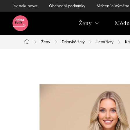
Přejít
Jak nakupovat
Obchodní podmínky
Vrácení a Výměna
na
obsah
Ženy
Módní
Ženy
Dámské šaty
Letní šaty
Kr
Domů