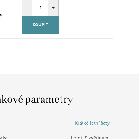
č
KOUPIT
kové parametry
:
Krátké letní šaty
aty
:
Letní, S květinami