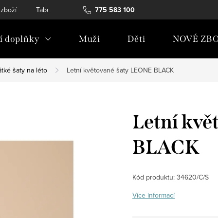
 zboží
Tabulky velikostí
775 583 100
Soubory Cookies
Podmínky och
 doplňky
Muži
Děti
NOVÉ ZBO
átké šaty na léto
Letní květované šaty LEONE BLACK
Letní kvě
BLACK
Kód produktu:
34620/C/S
Více informací