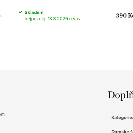
Skladem
390 K
/S
13.8.2026
Doplň
kem
Kategorie
Dámské š