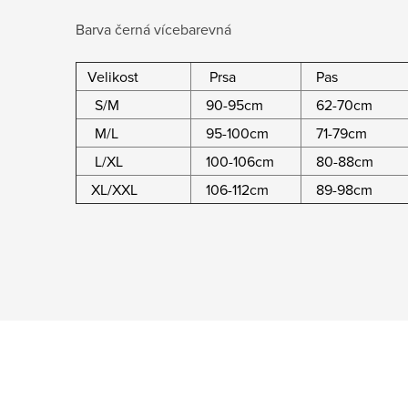
Barva černá vícebarevná
Velikost
Prsa
Pas
S/M
90-95cm
62-70cm
M/L
95-100cm
71-79cm
L/XL
100-106cm
80-88cm
XL/XXL
106-112cm
89-98cm