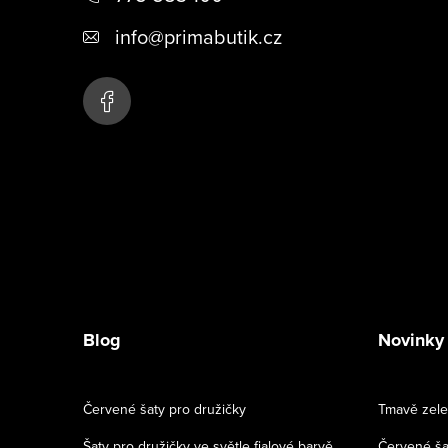
p
info
@
primabutik.cz
a
t
í
Blog
Novinky
Červené šaty pro družičky
Tmavě zele
Šaty pro družičky ve světle fialové barvě
Červené ša