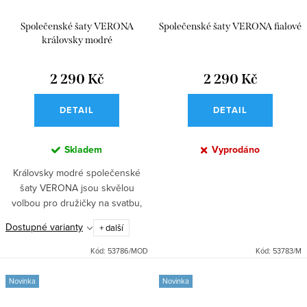
Společenské šaty VERONA
Společenské šaty VERONA fialové
královsky modré
2 290 Kč
2 290 Kč
DETAIL
DETAIL
Skladem
Vyprodáno
Královsky modré společenské
šaty VERONA jsou skvělou
volbou pro družičky na svatbu,
taneční, ples i další slavnostní
Dostupné varianty
+ další
příležitosti. Dlouhé saténové šaty
s přiléhavým střihem,...
Kód:
53786/MOD
Kód:
53783/M
Novinka
Novinka