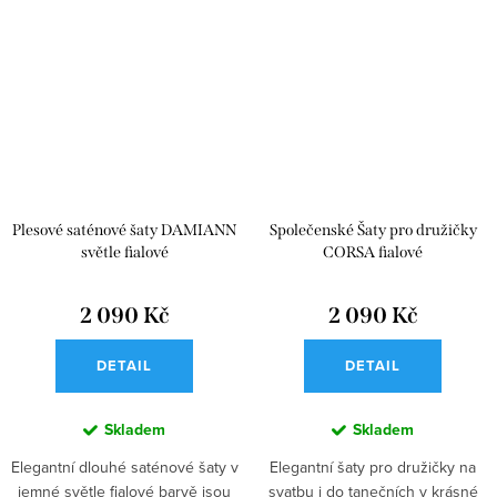
Plesové saténové šaty DAMIANN
Společenské Šaty pro družičky
světle fialové
CORSA fialové
2 090 Kč
2 090 Kč
DETAIL
DETAIL
Skladem
Skladem
Elegantní dlouhé saténové šaty v
Elegantní šaty pro družičky na
jemné světle fialové barvě jsou
svatbu i do tanečních v krásné