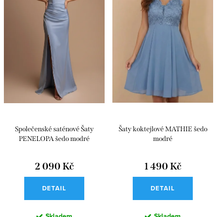
o
r
d
o
u
d
k
u
t
k
ů
t
ů
Společenské saténové Šaty
Šaty koktejlové MATHIE šedo
PENELOPA šedo modré
modré
2 090 Kč
1 490 Kč
DETAIL
DETAIL
Skladem
Skladem