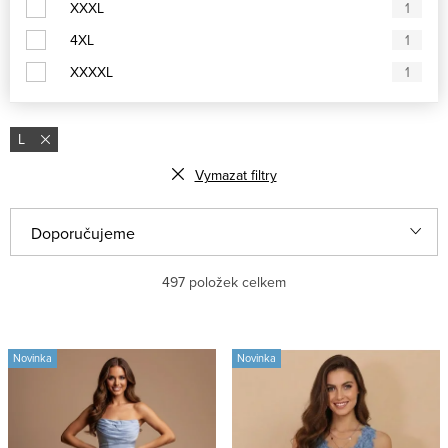
XXXL
1
4XL
1
XXXXL
1
L
Vymazat filtry
V
Ř
Doporučujeme
ý
a
Nejlevnější
497
položek celkem
p
z
i
e
Nejdražší
s
n
Novinka
Novinka
Nejprodávanější
p
í
r
p
Abecedně