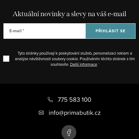
p
k
r
Aktuální novinky a slevy na váš e-mail
o
v
v
k
á
E-mail
PŘIHLÁSIT SE
y
n
v
í
ý
Tyto stránky používají k poskytování služeb, personalizaci reklam a
p
analýze návštěvnosti soubory cookie. Používáním těchto stránek s tím
souhlasíte.
Další informace
i
s
u
Z
á
775 583 100
p
info
@
primabutik.cz
a
t