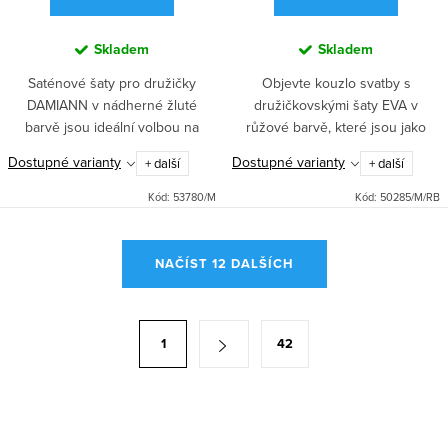
Skladem
Skladem
Saténové šaty pro družičky
Objevte kouzlo svatby s
DAMIANN v nádherné žluté
družičkovskými šaty EVA v
barvě jsou ideální volbou na
růžové barvě, které jsou jako
svatbu, do tanečních i na ples.
stvořené pro tanec a ples.
Dostupné varianty
Dostupné varianty
+ další
+ další
Dlouhá sukně, rozparek a
Krajkový top dodává šatům
pohodlné zapínání vzadu zipem
romantický vzhled, zatímco lehká
Kód:
53780/M
Kód:
50285/M/RB
a...
šifónová...
O
NAČÍST 12 DALŠÍCH
v
l
á
S
1
42
d
t
a
r
c
á
í
n