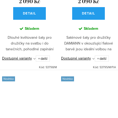
2 090 Kč
2 090 Kč
DETAIL
DETAIL
Skladem
Skladem
Dlouhé květované šaty pro
Saténové šaty pro družičky
družičky na svatbu i do
DAMIANN v okouzlující fialové
tanečních, pohodlné zapínání
barvě jsou ideální volbou na
vzadu na zip a šněrování,
svatbu, do tanečních i na ples.
Dostupné varianty
Dostupné varianty
+ další
+ další
rozparek pro volnost pohybu a
Dlouhá sukně s rozparkem a
nevyztužená hrudní část pro
pohodlné zapínání vzadu na zip
Kód:
53798/M
Kód:
53795/M/FIA
přirozený pocit.
a...
Novinka
Novinka