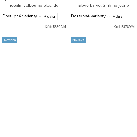
ideální volbou na ples, do
fialové barvě. Střih na jedno
tanečních i jako šaty pro družičky
rameno, dlouhá sukně se
Dostupné varianty
Dostupné varianty
+ další
+ další
na svatbu. Pohodlné zapínání
spodničkou a stylový rozparek.
vzadu na zip a...
Pohodlné zapínání na boční...
Kód:
53792/M
Kód:
53789/M
Novinka
Novinka