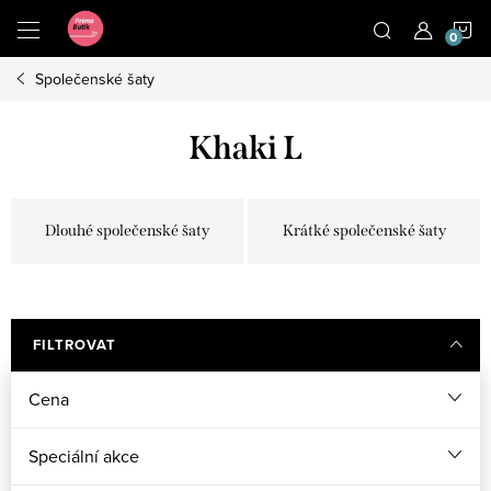
Přejít
N
na
obsah
Společenské šaty
K
Khaki L
Dlouhé společenské šaty
Krátké společenské šaty
FILTROVAT
Cena
Speciální akce