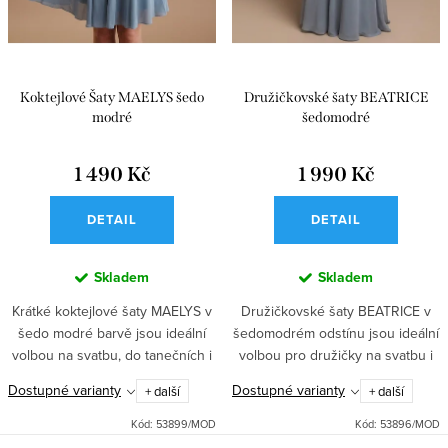
Koktejlové Šaty MAELYS šedo
Družičkovské šaty BEATRICE
modré
šedomodré
1 490 Kč
1 990 Kč
DETAIL
DETAIL
Skladem
Skladem
Krátké koktejlové šaty MAELYS v
Družičkovské šaty BEATRICE v
šedo modré barvě jsou ideální
šedomodrém odstínu jsou ideální
volbou na svatbu, do tanečních i
volbou pro družičky na svatbu i
do divadla. Krajkový živůtek,
do tanečních. Mají elegantní
Dostupné varianty
Dostupné varianty
+ další
+ další
kolová sukně se spodničkou a
výstřih s odhalenými rameny,
vyztužená hrudní část...
jemná nastavitelná ramínka...
Kód:
53899/MOD
Kód:
53896/MOD