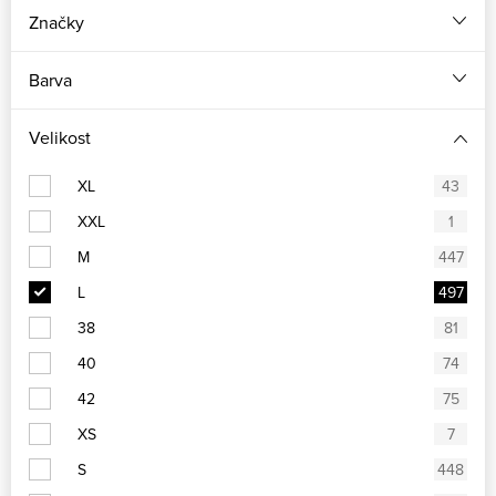
Značky
Barva
Velikost
XL
43
XXL
1
M
447
L
497
38
81
40
74
42
75
XS
7
S
448