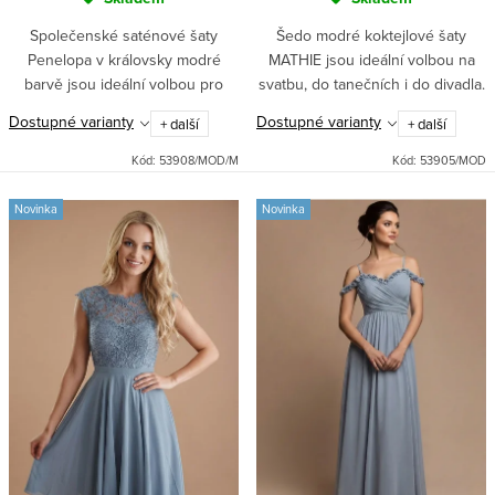
Společenské saténové šaty
Šedo modré koktejlové šaty
Penelopa v královsky modré
MATHIE jsou ideální volbou na
barvě jsou ideální volbou pro
svatbu, do tanečních i do divadla.
plesovou sezónu díky svému
Přiléhavý top s vyztuženým
Dostupné varianty
Dostupné varianty
+ další
+ další
elegantnímu korzetovému topu a
výstřihem a kolová sukně se
dlouhé sukni s rozparkem.
spodničkou zaručí elegantní...
Kód:
53908/MOD/M
Kód:
53905/MOD
Vyztužená...
Novinka
Novinka