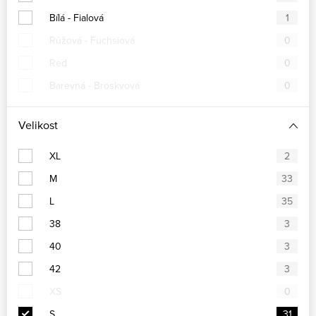
Bílá - Fialová
1
Růžová - Fuchsiová
0
Red
0
Barevná - Broskvová
0
Velikost
XL
2
M
33
L
35
38
3
40
3
42
3
XS
0
S
31