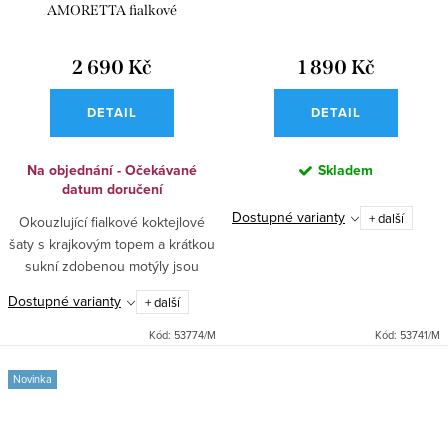
AMORETTA fialkové
2 690 Kč
1 890 Kč
DETAIL
DETAIL
Na objednání - Očekávané
Skladem
datum doručení
Dostupné varianty
+ další
Okouzlující fialkové koktejlové
šaty s krajkovým topem a krátkou
sukní zdobenou motýly jsou
ideální volbou pro družičky na
Dostupné varianty
+ další
svatbu, do tanečních, na ples i
jiné společenské...
Kód:
53774/M
Kód:
53741/M
Novinka