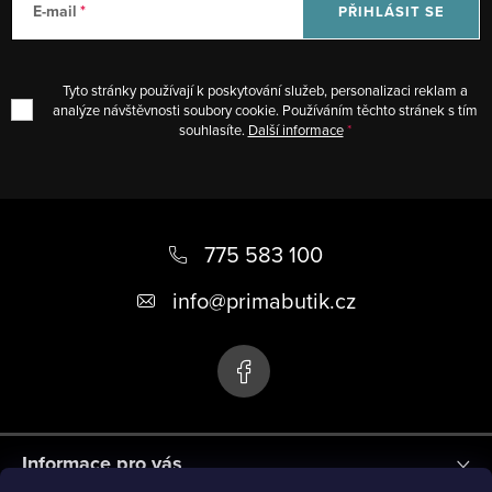
k
á
E-mail
PŘIHLÁSIT SE
y
n
v
í
ý
Tyto stránky používají k poskytování služeb, personalizaci reklam a
p
analýze návštěvnosti soubory cookie. Používáním těchto stránek s tím
souhlasíte.
Další informace
i
s
u
Z
á
775 583 100
p
info
@
primabutik.cz
a
t
í
Informace pro vás