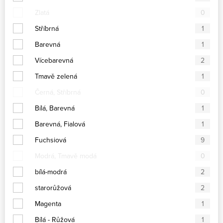
Zlatá
0
Stříbrná
1
Barevná
1
Vícebarevná
2
Tmavě zelená
1
Černá, Stříbrná
0
Bílá, Barevná
1
Barevná, Fialová
1
Fuchsiová
9
Modrá, Tmavě modá
0
bílá-modrá
2
starorůžová
2
Magenta
1
Bílá - Růžová
1