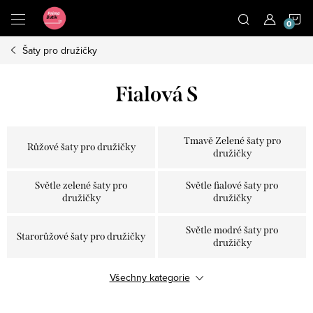
Přejít
N
na
obsah
Šaty pro družičky
K
Fialová S
Tmavě Zelené šaty pro
Růžové šaty pro družičky
družičky
Světle zelené šaty pro
Světle fialové šaty pro
družičky
družičky
Světle modré šaty pro
Starorůžové šaty pro družičky
družičky
Šaty pro družičky olivově
Všechny kategorie
Vínové šaty pro družičky
zelené