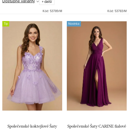
Dostupné varianty
+ další
spodničkou a stylový rozparek.
Pohodlné zapínání na boční...
Kód:
53789/M
Kód:
53783/M
Tip
Novinka
Společenské koktejlové Šaty
Společenské Šaty CARINE fialové