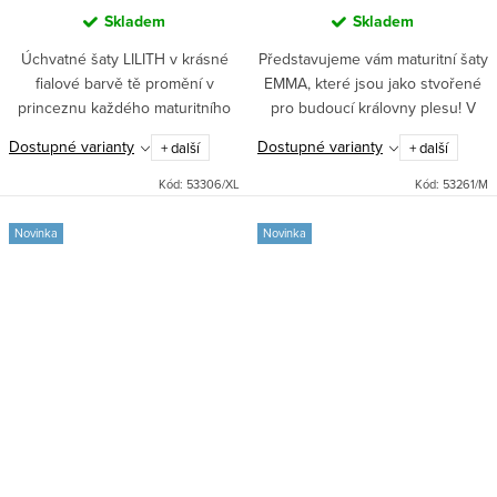
Skladem
Skladem
Úchvatné šaty LILITH v krásné
Představujeme vám maturitní šaty
fialové barvě tě promění v
EMMA, které jsou jako stvořené
princeznu každého maturitního
pro budoucí královny plesu! V
plesu i gala večera. Krajkový
těchto saténových šatech
Dostupné varianty
Dostupné varianty
+ další
+ další
živůtek, spadlá ramínka a dlouhá
okouzlíte každého svým
tylová sukně jsou jako...
romantickým vzhledem.
Kód:
53306/XL
Kód:
53261/M
Červená...
Novinka
Novinka