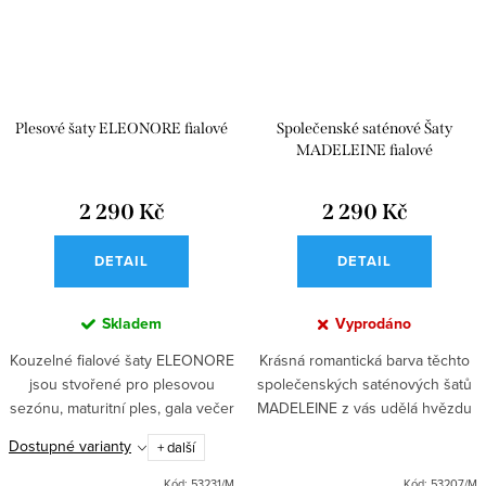
Plesové šaty ELEONORE fialové
Společenské saténové Šaty
MADELEINE fialové
2 290 Kč
2 290 Kč
DETAIL
DETAIL
Skladem
Vyprodáno
Kouzelné fialové šaty ELEONORE
Krásná romantická barva těchto
jsou stvořené pro plesovou
společenských saténových šatů
sezónu, maturitní ples, gala večer
MADELEINE z vás udělá hvězdu
i taneční. Korzetový krajkový top
každého maturitního plesu nebo
Dostupné varianty
+ další
se šněrováním a nadýchaná
taneční zábavy. Korzetový top se
sukně s rozparkem...
zdobením, dlouhá sukně...
Kód:
53231/M
Kód:
53207/M