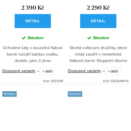
2 390 Kč
2 290 Kč
DETAIL
DETAIL
Skladem
Skladem
Úchvatné šaty v kouzelné fialové
Skvělá volba pro družičky, které
barvě rozzáří každou svatbu,
chtějí zazářit v romantické
divadlo, ples či jinou
fialkové barvě. Elegantní dlouhé
společenskou událost. Korzetový
šaty s krajkovým korzetem a
Dostupné varianty
Dostupné varianty
+ další
+ další
top s korálky a rozparek z vás
nadýchanou sukní jsou ideální na
udělají hvězdu večera....
svatbu i další...
Kód:
53033/M
Kód:
53024/M/FIA
Novinka
Novinka