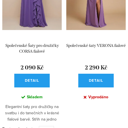
t
k
ů
t
ů
Společenské Šaty pro družičky
Společenské šaty VERONA fialové
CORSA fialové
2 090 Kč
2 290 Kč
DETAIL
DETAIL
Skladem
Vyprodáno
Elegantní šaty pro družičky na
svatbu i do tanečních v krásné
fialové barvě. Střih na jedno
rameno, dlouhá sukně se