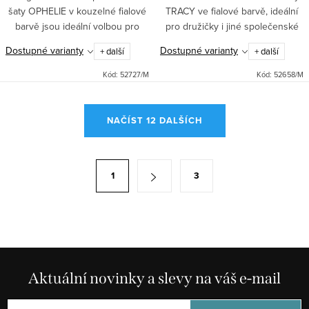
šaty OPHELIE v kouzelné fialové
TRACY ve fialové barvě, ideální
barvě jsou ideální volbou pro
pro družičky i jiné společenské
plesy, svatby či jiné slavnostní
události. Elegantní střih na jedno
Dostupné varianty
Dostupné varianty
+ další
+ další
události. Asymetrický top s
rameno s rozparkem a
vyztuženou hrudní částí a...
žabičkovou úpravou vzadu...
Kód:
52727/M
Kód:
52658/M
O
NAČÍST 12 DALŠÍCH
v
l
á
S
1
3
d
t
a
r
c
á
í
n
p
k
r
Aktuální novinky a slevy na váš e-mail
o
v
v