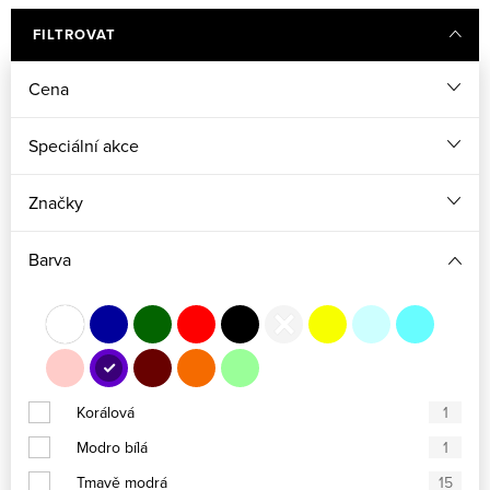
Červené šaty pro družičky
Fuchsiové šaty pro družičky
FILTROVAT
Cena
Žluté šaty pro družičky
Speciální akce
Značky
Barva
Korálová
1
Modro bílá
1
Tmavě modrá
15