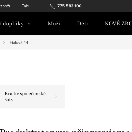
 zboží
Tabulky velikostí
775 583 100
Soubory Cookies
Podmínky och
 doplňky
Muži
Děti
NOVÉ ZBO
Fialová 44
Krátké společenské
šaty