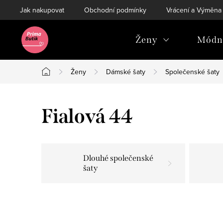
Přejít
Jak nakupovat
Obchodní podmínky
Vrácení a Výměna
na
obsah
Ženy
Módní
Ženy
Dámské šaty
Společenské šaty
Domů
Fialová 44
Dlouhé společenské
šaty