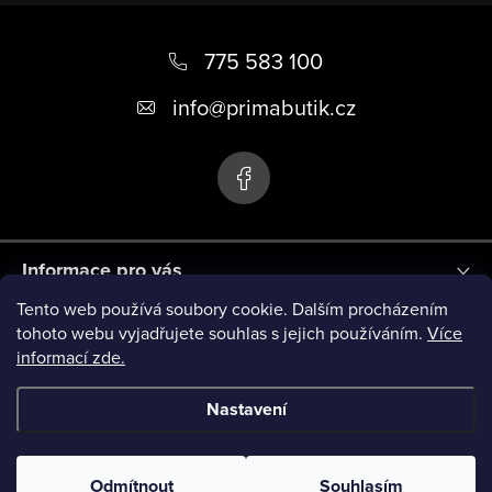
Z
á
775 583 100
p
info
@
primabutik.cz
a
t
í
Informace pro vás
Tento web používá soubory cookie. Dalším procházením
Blog
tohoto webu vyjadřujete souhlas s jejich používáním.
Více
informací zde.
Novinky
Nastavení
Copyright 2026
PRIMA BUTIK
. Všechna práva vyhrazena.
Odmítnout
Souhlasím