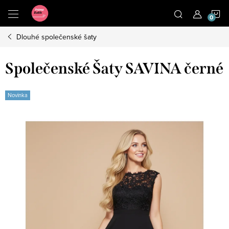
Přejít
N
na
obsah
Dlouhé společenské šaty
K
Společenské Šaty SAVINA černé
Novinka