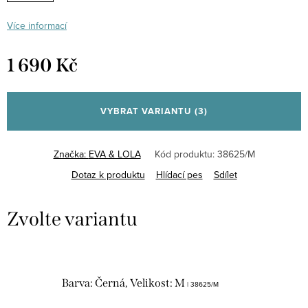
Více informací
1 690 Kč
Měrná
cena:
VYBRAT VARIANTU
(3)
Značka:
EVA & LOLA
Kód produktu:
38625/M
Dotaz k produktu
Hlídací pes
Sdílet
Barva: Černá, Velikost: M
| 38625/M