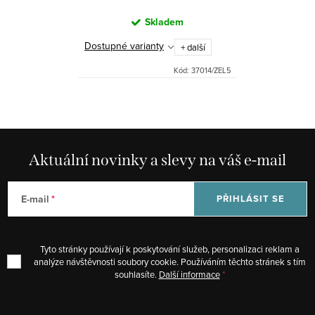
Skladem
Dostupné varianty
+ další
Kód:
37014/ZEL5
Aktuální novinky a slevy na váš e-mail
E-mail
PŘIHLÁSIT SE
Tyto stránky používají k poskytování služeb, personalizaci reklam a
analýze návštěvnosti soubory cookie. Používáním těchto stránek s tím
souhlasíte.
Další informace