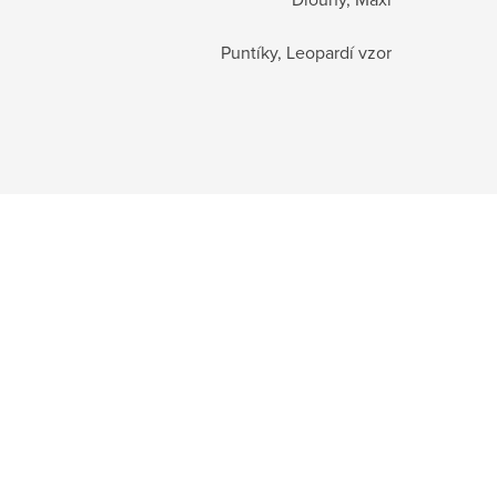
Puntíky, Leopardí vzor
-61