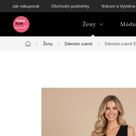
Přejít
Jak nakupovat
Obchodní podmínky
Vrácení a Výměna
na
obsah
Ženy
Módní
Ženy
Dámské sukně
Dámská sukně E
Domů