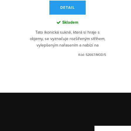
DETAIL
Skladem
Tato ikonická sukně, která si hraje s
objemy, se vyznačuje rozšířeným střihem,
vylepšeným nařasením a nabízí na
spodním díle nařasený efekt. Je k
Kód:
1416/S/M
Kód:
52667/MOD/S
dispozici v různých barvách.