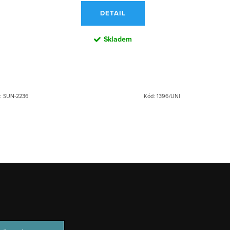
DETAIL
Skladem
:
SUN-2236
Kód:
1396/UNI