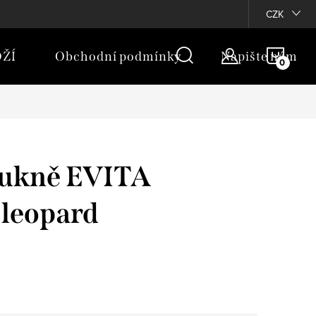
rany osobních údajů
Moje objednávka
CZK
NÁKU
ŽÍ
Obchodní podmínky
Napište nám
KOŠÍ
ukně EVITA
leopard