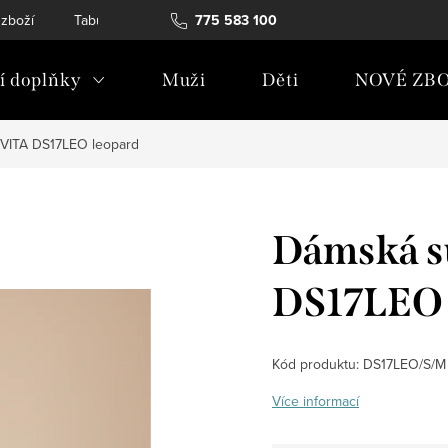
 zboží
Tabulky velikostí
775 583 100
Soubory Cookies
Podmínky och
 doplňky
Muži
Děti
NOVÉ ZBO
VITA DS17LEO leopard
Dámská s
DS17LEO 
Kód produktu:
DS17LEO/S/M
Více informací