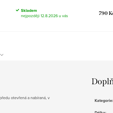
Skladem
790 K
12.8.2026
Doplň
ředu otevřená a nabíraná, v
Kategorie
Délka
: