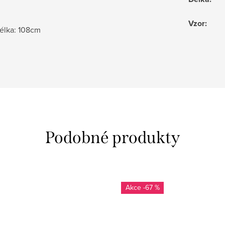
Vzor
:
délka: 108cm
-67 %