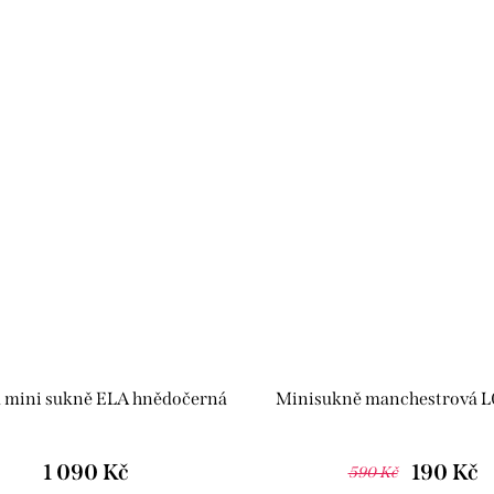
á mini sukně ELA hnědočerná
Minisukně manchestrová L
1 090 Kč
190 Kč
590 Kč