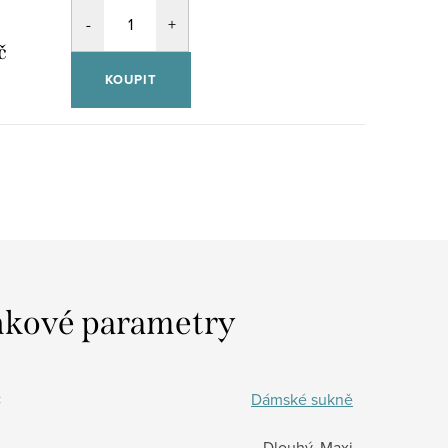
č
KOUPIT
kové parametry
:
Dámské sukně
Dlouhý, Maxi