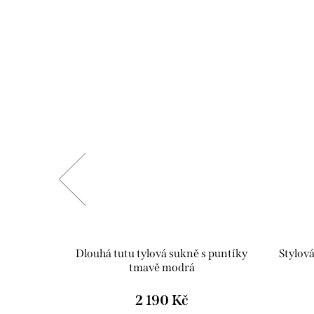
 modrá
Dlouhá tutu tylová sukně s puntíky
Stylov
tmavě modrá
2 190 Kč