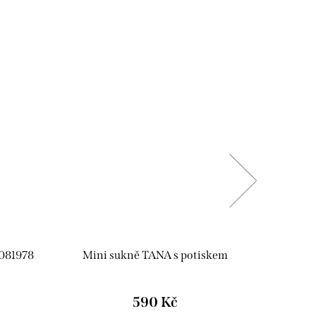
081978
Mini sukně TANA s potiskem
Minisuk
590 Kč