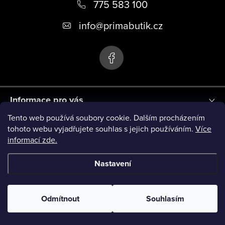
á
775 583 100
p
info
@
primabutik.cz
a
t
í
Informace pro vás
Tento web používá soubory cookie. Dalším procházením
Blog
tohoto webu vyjadřujete souhlas s jejich používáním.
Více
informací zde.
Novinky
Nastavení
Copyright 2026
PRIMA BUTIK
. Všechna práva vyhrazena.
Odmítnout
Souhlasím
Vytvořil Shoptet