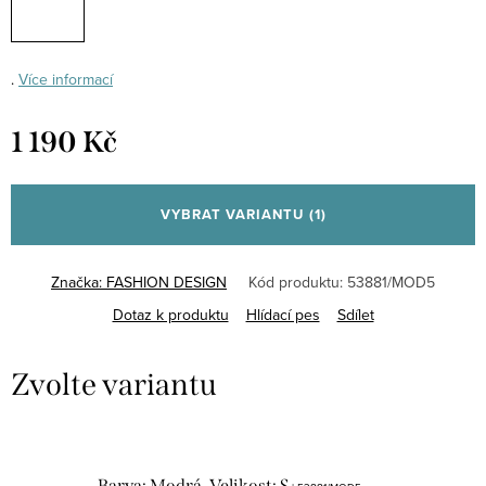
.
Více informací
1 190 Kč
Měrná
cena:
VYBRAT VARIANTU
(1)
Značka:
FASHION DESIGN
Kód produktu:
53881/MOD5
Dotaz k produktu
Hlídací pes
Sdílet
Barva: Modrá, Velikost: S