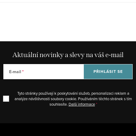
Aktuální novinky a slevy na váš e-mail
E-mail
PŘIHLÁSIT SE
Tyto stránky používají k poskytování služeb, personalizaci reklam a
analýze návštěvnosti soubory cookie. Používáním těchto stránek s tím
souhlasíte.
Další informace
Z