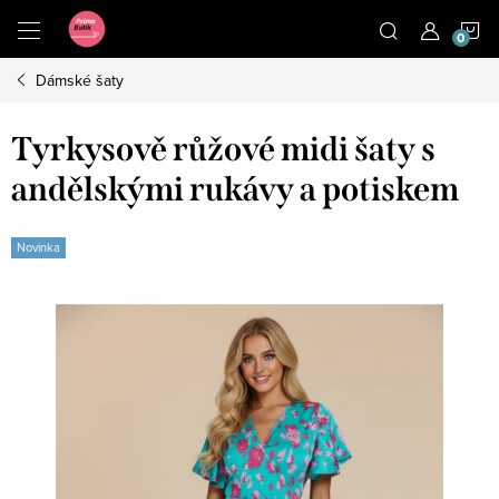
Přejít
N
na
obsah
Dámské šaty
K
Tyrkysově růžové midi šaty s
andělskými rukávy a potiskem
Novinka