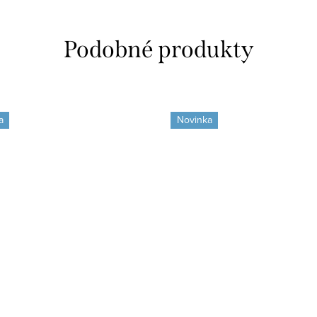
a
Novinka