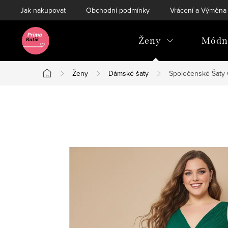
Přejít
Jak nakupovat
Obchodní podmínky
Vrácení a Výměna
na
obsah
Ženy
Módní
Ženy
Dámské šaty
Společenské Šaty
Domů