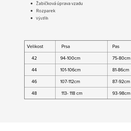
Žabičková úprava vzadu
Rozparek
Výstřih
Velikost
Prsa
Pas
42
94-100cm
75-80cm
44
101-106cm
81-86cm
46
107-112cm
87-92cm
48
113- 118 cm
93-98cm