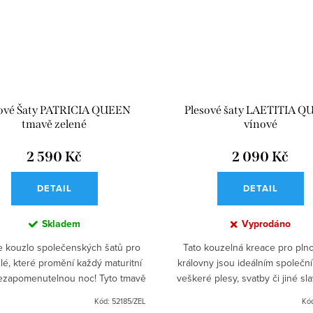
sové Šaty PATRICIA QUEEN
Plesové šaty LAETITIA 
tmavě zelené
vínové
2 590 Kč
2 090 Kč
DETAIL
DETAIL
Skladem
Vyprodáno
e kouzlo společenských šatů pro
Tato kouzelná kreace pro plno
hlé, které promění každý maturitní
královny jsou ideálním společn
nezapomenutelnou noc! Tyto tmavě
veškeré plesy, svatby či jiné sl
saténové šaty jsou ideální volbou
události. Krajkový top dodává
Kód:
52185/ZEL
Kó
pro každou...
něžný a ženský vzhled,..