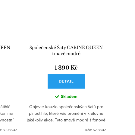
QUEEN
Společenské Šaty CARINE QUEEN
tmavě modré
1 890 Kč
DETAIL
Skladem
štíhlé
Objevte kouzlo společenských šatů pro
íkem na
plnoštíhlé, které vás promění v královnu
avnostní
jakékoliv akce. Tyto tmavě modré šifonové
 šatům
šaty jsou perfektní volbou na ples, taneční
d:
50033/42
Kód:
52188/42
.
nebo svatbu....