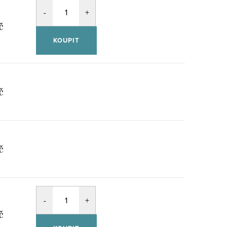
č
KOUPIT
č
č
č