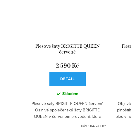
Plesové šaty BRIGITTE QUEEN
Ple
červené
2 590 Kč
DETAIL
Skladem
Plesové šaty BRIGITTE QUEEN červené
Objevt
Oslnivé společenské šaty BRIGITTE
plnoští
QUEEN v červeném provedení, které
ples v 
zaručeně upoutají pozornost na každém
zelené 
Kód:
50472/CER2
plesu, maturitním večeru nebo...