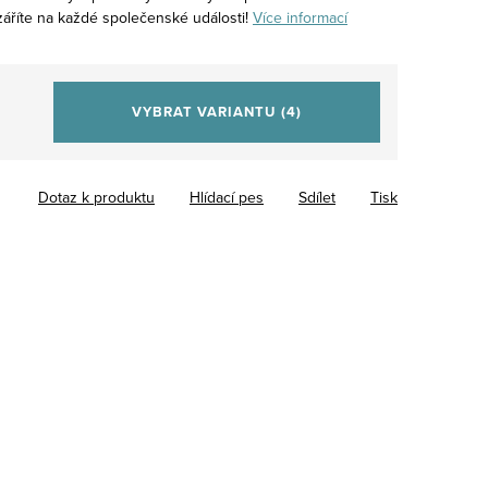
záříte na každé společenské události!
Více informací
VYBRAT VARIANTU
(4)
Dotaz k produktu
Hlídací pes
Sdílet
Tisk