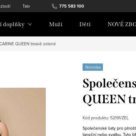
 zboží
Tabulky velikostí
775 583 100
Soubory Cookies
Podmínky och
 doplňky
Muži
Děti
NOVÉ ZBO
 CARINE QUEEN tmavě zelené
Novinka
Společen
QUEEN tm
Kód produktu:
52191/ZEL
Společenské šaty pro plnošt
taneční nebo svatbu. Tyto š