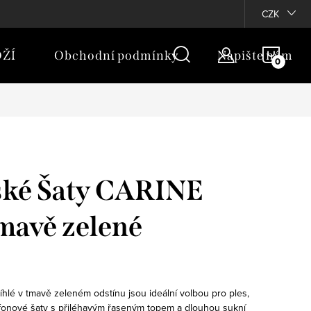
rany osobních údajů
Moje objednávka
CZK
NÁKU
ŽÍ
Obchodní podmínky
Napište nám
KOŠÍ
ské Šaty CARINE
avě zelené
íhlé v tmavě zeleném odstínu jsou ideální volbou pro ples,
ifonové šaty s přiléhavým řaseným topem a dlouhou sukní