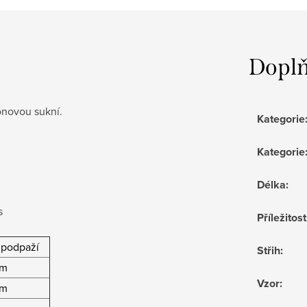
Doplň
ónovou sukní.
Kategorie
Kategorie
Délka
:
s
Příležitost
 podpaží
Střih
:
m
Vzor
:
m