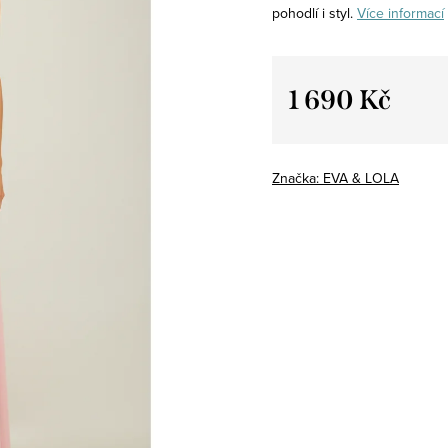
pohodlí i styl.
Více informací
1 690 Kč
Měrná
cena:
Značka:
EVA & LOLA