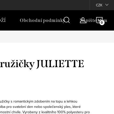
rany osobních údajů
Moje objednávka
CZK
NÁKU
ŽÍ
Obchodní podmínky
Napište nám
KOŠÍ
družičky JULIETTE
ružičky s romantickým zdobením na topu a lehkou
volba pro svatební den nebo společenský ples, které
nostní chvíle. Vyrobeny z kvalitního 100% polyesteru pro