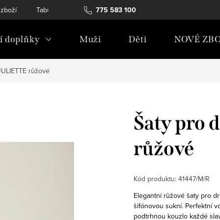
 zboží
Tabulky velikostí
775 583 100
Soubory Cookies
Podmínky och
 doplňky
Muži
Děti
NOVÉ ZBO
 JULIETTE růžové
Šaty pro 
růžové
Kód produktu:
41447/M/R
Elegantní růžové šaty pro d
šifónovou sukní. Perfektní 
podtrhnou kouzlo každé slav