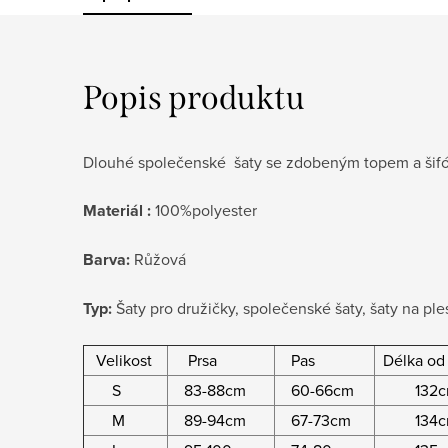
Popis produktu
Dlouhé společenské šaty se zdobeným topem a šif
Materiál :
100%polyester
Barva:
Růžová
Typ:
Šaty pro družičky, společenské šaty, šaty na ple
Velikost
Prsa
Pas
Délka od
S
83-88cm
60-66cm
132c
M
89-94cm
67-73cm
134c