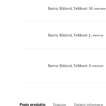
Barva: Růžová, Velikost: M
| 41447/M/R
Barva: Růžová, Velikost: L
| 41447/L/R
Barva: Růžová, Velikost: S
| 41447/S/R
Popis produktu
Diskuze
Ostatní informace