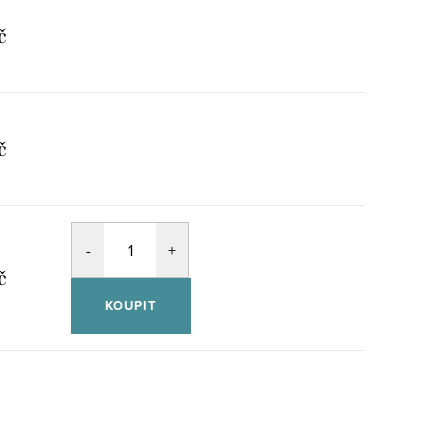
č
č
č
KOUPIT