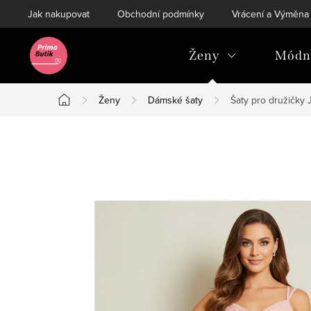
Přejít
Jak nakupovat
Obchodní podmínky
Vrácení a Výměna
na
obsah
Ženy
Módní
Ženy
Dámské šaty
Šaty pro družičky
Domů