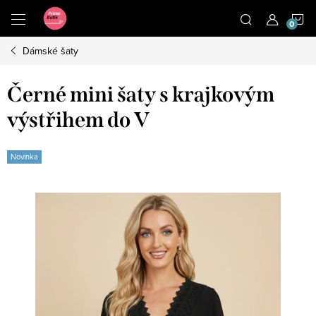
Přejít
N
na
obsah
Dámské šaty
K
Černé mini šaty s krajkovým
výstřihem do V
Novinka