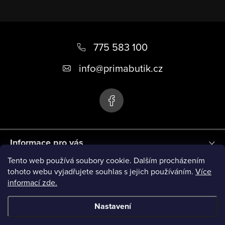
Z
á
775 583 100
p
info
@
primabutik.cz
a
t
í
Informace pro vás
Tento web používá soubory cookie. Dalším procházením
Blog
tohoto webu vyjadřujete souhlas s jejich používáním.
Více
informací zde.
Novinky
Nastavení