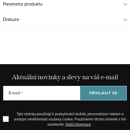
Parametry produktu
Diskuze
Aktuální novinky a slevy na váš e-mail
E-mail
PŘIHLÁSIT SE
Tyto stránky používají k poskytování služeb, personalizaci reklam a
analýze návštěvnosti soubory cookie. Používáním těchto stránek s tím
souhlasíte.
Další informace