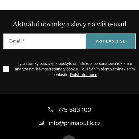
Aktuální novinky a slevy na váš e-mail
E-mail
PŘIHLÁSIT SE
Tyto stránky používají k poskytování služeb, personalizaci reklam a
analýze návštěvnosti soubory cookie. Používáním těchto stránek s tím
souhlasíte.
Další informace
Z
á
775 583 100
p
info
@
primabutik.cz
a