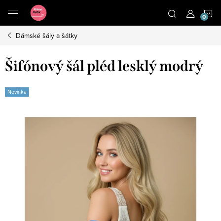
Přejít
N
na
obsah
Dámské šály a šátky
K
Šifónový šál pléd lesklý modrý
Novinka