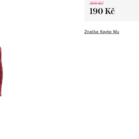
300 Kč
190 Kč
Měrná
cena:
Značka:
Kaytie Wu