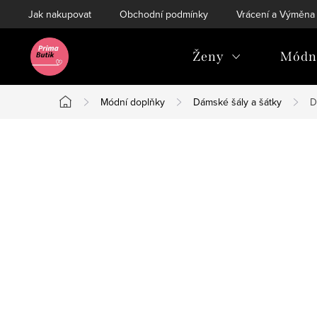
Přejít
Jak nakupovat
Obchodní podmínky
Vrácení a Výměna
na
obsah
Ženy
Módní
Módní doplňky
Dámské šály a šátky
D
Domů