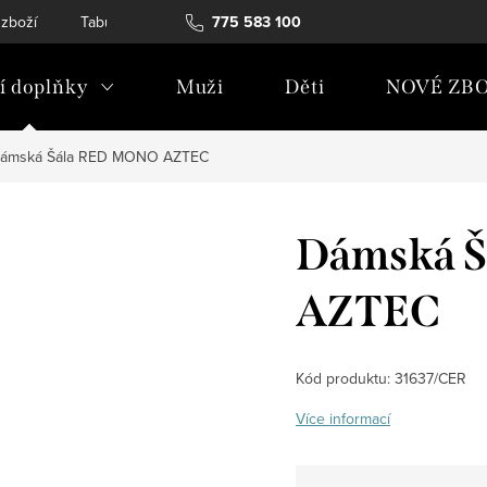
 zboží
Tabulky velikostí
775 583 100
Soubory Cookies
Podmínky och
 doplňky
Muži
Děti
NOVÉ ZBO
ámská Šála RED MONO AZTEC
Dámská 
AZTEC
Kód produktu:
31637/CER
Více informací