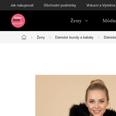
Přejít
Jak nakupovat
Obchodní podmínky
Vrácení a Výměna
na
obsah
Ženy
Módní
Ženy
Dámské bundy a kabáty
Dámské
Domů