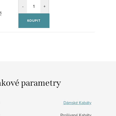
č
KOUPIT
kové parametry
:
Dámské Kabáty
:
Prošívané Kabáty