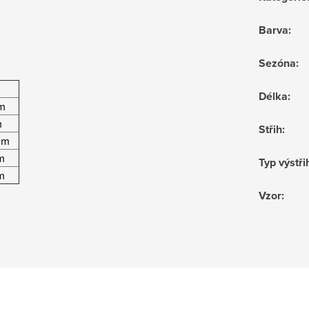
Barva
:
Sezóna
:
Délka
:
m
m
Střih
:
cm
m
Typ výstři
m
Vzor
: