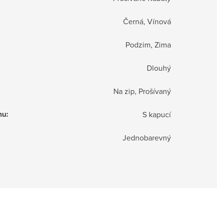
Černá, Vínová
Podzim, Zima
Dlouhý
Na zip, Prošívaný
hu
:
S kapucí
Jednobarevný