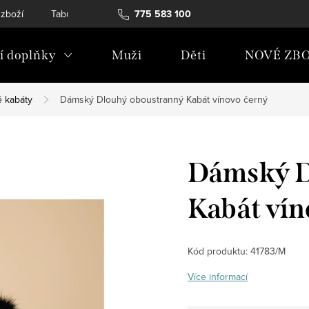
 zboží
Tabulky velikostí
775 583 100
Soubory Cookies
Podmínky och
 doplňky
Muži
Děti
NOVÉ ZBO
 kabáty
Dámský Dlouhý oboustranný Kabát vínovo černý
Dámský D
Kabát vín
Kód produktu:
41783/M
Více informací