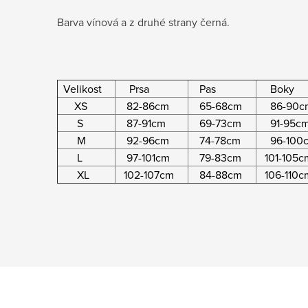
Barva vínová a z druhé strany černá.
Velikost
Prsa
Pas
Boky
XS
82-86cm
65-68cm
86-90c
S
87-91cm
69-73cm
91-95c
M
92-96cm
74-78cm
96-100
L
97-101cm
79-83cm
101-105c
XL
102-107cm
84-88cm
106-110c