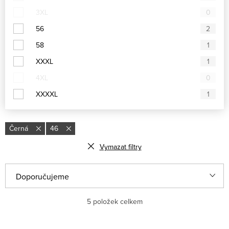
3XL
0
56
2
58
1
XXXL
1
4XL
0
XXXXL
1
Černá
46
Vymazat filtry
V
Ř
Doporučujeme
ý
a
Nejlevnější
5
položek celkem
p
z
i
e
Nejdražší