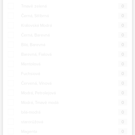
Tmavě zelená
0
Černá, Stříbrná
0
Královská Modrá
0
Černá, Barevná
0
Bílá, Barevná
0
Barevná, Fialová
0
Mentolová
0
Fuchsiová
0
Červená, Vínová
0
Modrá, Petrolejová
0
Modrá, Tmavě modá
0
bílá-modrá
0
starorůžová
0
Magenta
0