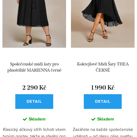
Společenské midi šaty pro
Koktejlové Midi Šaty THEA
plnoštíhlé MARIENNA černé
ČERNÉ
2 290 Kč
1 990 Kč
DETAIL
DETAIL
Skladem
Skladem
Klasický áčkový střih lichotí všem
Zazářete na každé společenské
typům postav, takže je ideální pro
události – od plesu přes svatbu