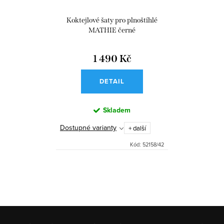
Koktejlové šaty pro plnoštíhlé
MATHIE černé
1 490 Kč
DETAIL
Skladem
Dostupné varianty
+ další
Kód:
52158/42
O
v
l
á
d