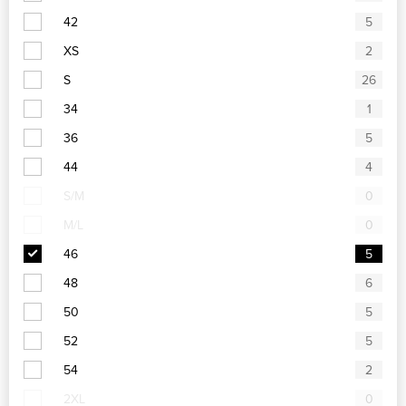
42
5
XS
2
S
26
34
1
36
5
44
4
S/M
0
M/L
0
46
5
48
6
50
5
52
5
54
2
2XL
0