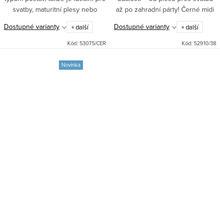
svatby, maturitní plesy nebo
až po zahradní párty! Černé midi
formální setkání.
šaty THEA dodají vašemu outfitu
Dostupné varianty
Dostupné varianty
+ další
+ další
šmrnc a eleganci. Buďte hvězdou
večera v modelu,...
Kód:
53075/CER
Kód:
52910/38
Novinka