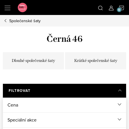
Přejít
N
na
obsah
Společenské šaty
K
Černá 46
Dlouhé společenské šaty
Krátké společenské šaty
FILTROVAT
Cena
Speciální akce