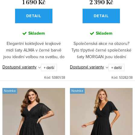
1 690 Kč
2 390 Kč
DETAIL
DETAIL
Skladem
Skladem
Elegantní koktejlové krajkové
Společenská akce na obzoru?
midi šaty ALMA v černé barvě
Tyto třpytivé černé společenské
jsou ideální volbou na svatbu, do
šaty MORGAN jsou ideální
tanečních nebo do divadla. Šaty
volbou na večírek, párty i do
Dostupné varianty
Dostupné varianty
+ další
+ další
mají lodičkový výstřih, kolovou
divadla. Elegantní plesové šaty s
sukni se spodničkou...
přiléhavým topem a dlouhou...
Kód:
53801/38
Kód:
53282/38
Novinka
Novinka