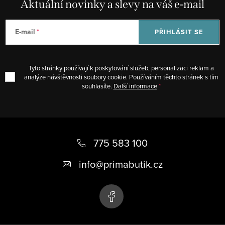
Aktuální novinky a slevy na váš e-mail
a
c
E-mail
PŘIHLÁSIT SE
í
p
r
Tyto stránky používají k poskytování služeb, personalizaci reklam a
v
analýze návštěvnosti soubory cookie. Používáním těchto stránek s tím
souhlasíte.
Další informace
k
y
v
Z
ý
á
775 583 100
p
i
p
info
@
primabutik.cz
s
a
u
t
í