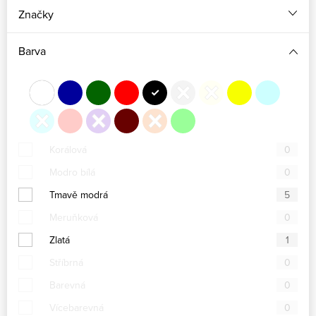
Značky
Barva
Korálová
0
Modro bílá
0
Tmavě modrá
5
Meruňková
0
Zlatá
1
Stříbrná
0
Barevná
0
Vícebarevná
0