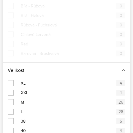
Bílá - Růžová
0
Bílá - Fialová
0
Růžová - Fuchsiová
0
Cihlově červená
0
Red
0
Barevná - Broskvová
0
Velikost
XL
4
XXL
1
M
26
L
26
38
5
40
4