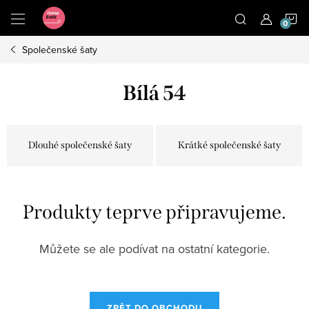
Přejít
N
na
obsah
Společenské šaty
K
Bílá 54
Dlouhé společenské šaty
Krátké společenské šaty
Produkty teprve připravujeme.
Můžete se ale podívat na ostatní kategorie.
ZPĚT DO OBCHODU