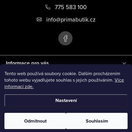
á
775 583 100
p
info
@
primabutik.cz
a
t
í
Informace pro vás
Tento web používá soubory cookie. Dalším procházením
Blog
tohoto webu vyjadřujete souhlas s jejich používáním.
Více
informací zde.
Novinky
Nastavení
Copyright 2026
PRIMA BUTIK
. Všechna práva vyhrazena.
Odmítnout
Souhlasím
Vytvořil Shoptet